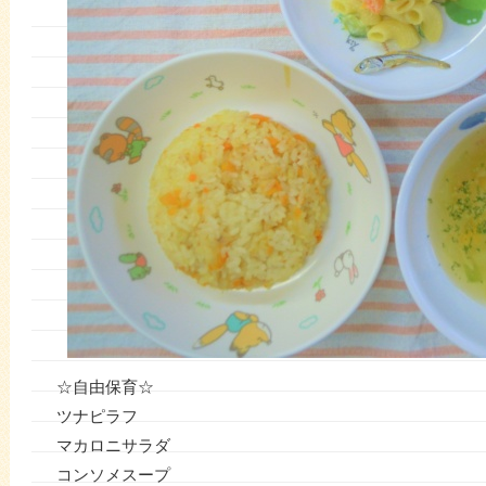
☆自由保育☆
ツナピラフ
マカロニサラダ
コンソメスープ