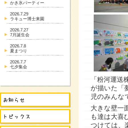
かき氷パーティー
2026.7.29
ラキュー博士来園
2026.7.27
7月誕生会
2026.7.8
夏まつり
2026.7.7
七夕集会
「粉河運送
が描いた「
児のみんな
大きな壁一
も達は大喜
つけては、楽