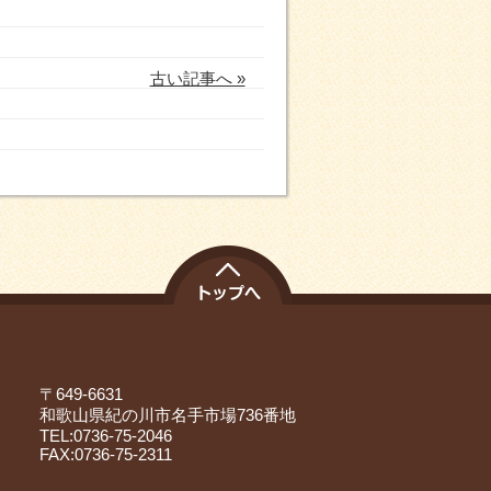
古い記事へ »
〒649-6631
和歌山県紀の川市名手市場736番地
TEL:0736-75-2046
FAX:0736-75-2311