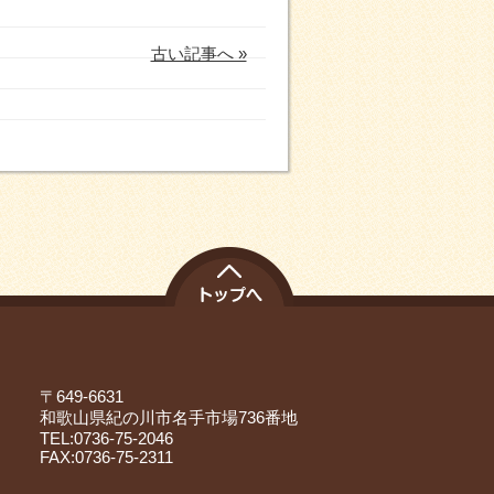
古い記事へ »
〒649-6631
和歌山県紀の川市名手市場736番地
TEL:0736-75-2046
FAX:0736-75-2311