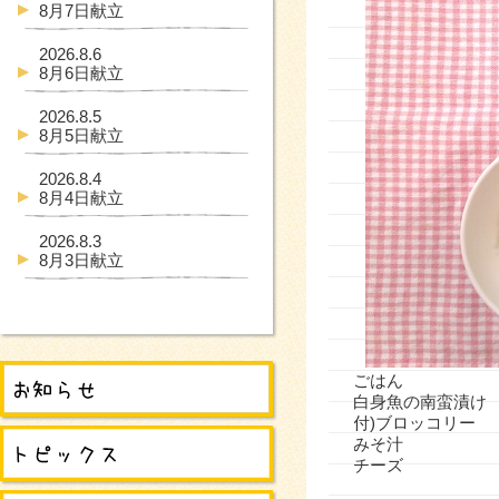
8月7日献立
2026.8.6
8月6日献立
2026.8.5
8月5日献立
2026.8.4
8月4日献立
2026.8.3
8月3日献立
ごはん
白身魚の南蛮漬け
付)ブロッコリー
みそ汁
チーズ