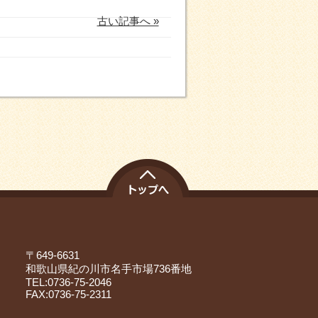
古い記事へ »
〒649-6631
和歌山県紀の川市名手市場736番地
TEL:0736-75-2046
FAX:0736-75-2311