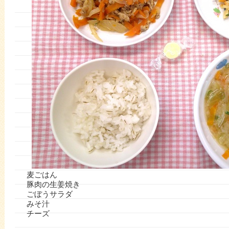
麦ごはん
豚肉の生姜焼き
ごぼうサラダ
みそ汁
チーズ