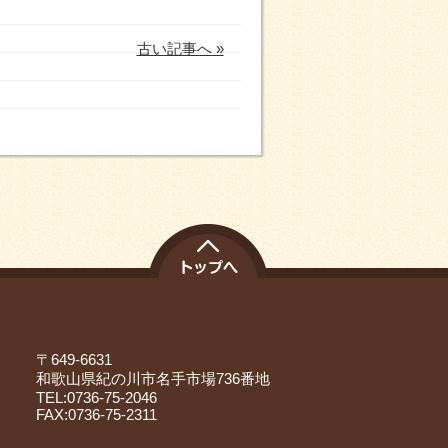
古い記事へ »
〒649-6631
和歌山県紀の川市名手市場736番地
TEL:0736-75-2046
FAX:0736-75-2311