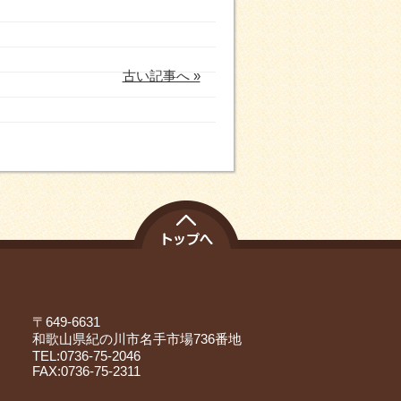
古い記事へ »
〒649-6631
和歌山県紀の川市名手市場736番地
TEL:0736-75-2046
FAX:0736-75-2311