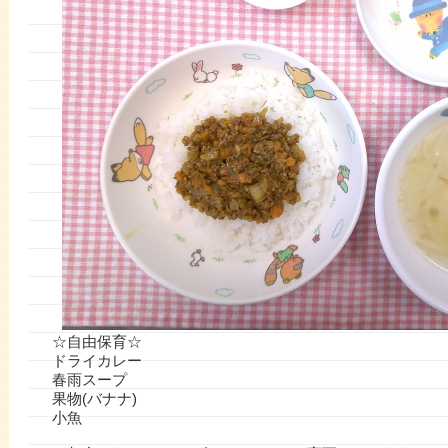
☆自由保育☆
ドライカレー
春雨スープ
果物(バナナ)
小魚