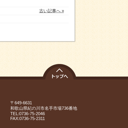
古い記事へ »
〒649-6631
和歌山県紀の川市名手市場736番地
TEL:0736-75-2046
FAX:0736-75-2311