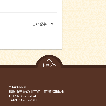
古い記事へ »
〒649-6631
和歌山県紀の川市名手市場736番地
TEL:0736-75-2046
FAX:0736-75-2311