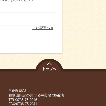
古い記事へ »
〒649-6631
和歌山県紀の川市名手市場736番地
TEL:0736-75-2046
FAX:0736-75-2311