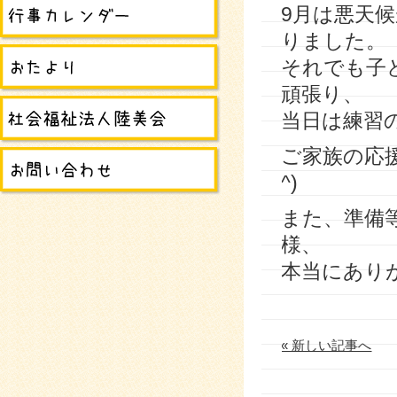
9月は悪天
りました。
それでも子
頑張り、
当日は練習
ご家族の応援
^)
また、準備
様、
本当にあり
« 新しい記事へ