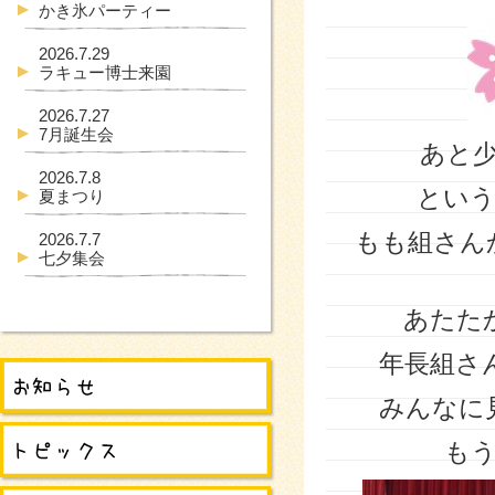
かき氷パーティー
2026.7.29
ラキュー博士来園
2026.7.27
7月誕生会
あと
2026.7.8
とい
夏まつり
もも組さん
2026.7.7
七夕集会
あたた
年長組さ
みんなに
も