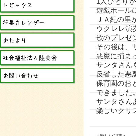
1人ひとり
遊戯ホール
ＪＡ紀の里
ウクレレ演
歌のプレゼ
その後は、
悪魔に捕ま
サンタさん
反省した悪
保育園のお
できました
サンタさん
楽しいクリ
« 新しい記事へ