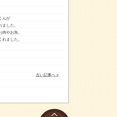
くんが
れました。
お肉やお魚、
くれました。
古い記事へ »