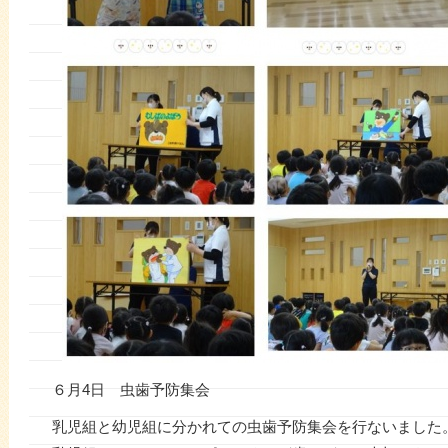
６月4日 虫歯予防集会
乳児組と幼児組に分かれての虫歯予防集会を行ないました