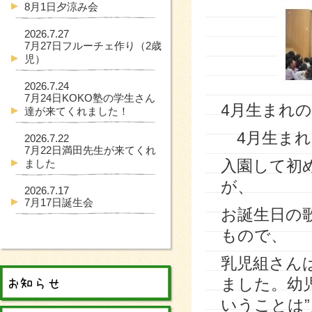
8月1日夕涼み会
2026.7.27
7月27日フルーチェ作り（2歳
児）
2026.7.24
7月24日KOKO塾の学生さん
4月生まれ
達が来てくれました！
4月生まれ
2026.7.22
7月22日満田先生が来てくれ
入園して初
ました
が、
2026.7.17
7月17日誕生会
お誕生日の
もので、
乳児組さん
ました。幼
いうことは