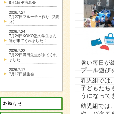
8月1日夕涼み会
2026.7.27
7月27日フルーチェ作り（2歳
児）
2026.7.24
7月24日KOKO塾の学生さん
達が来てくれました！
2026.7.22
7月22日満田先生が来てくれ
ました
暑い毎日が
プール遊び
2026.7.17
7月17日誕生会
乳児組では
子どもたち
うになって
幼児組では
や、バタ足