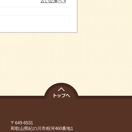
古い記事へ »
〒649-6531
和歌山県紀の川市粉河460番地1