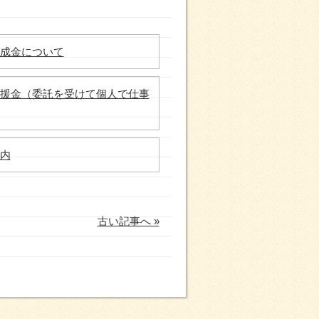
成金について
援金（委託を受けて個人で仕事
内
古い記事へ »