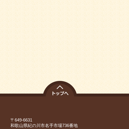
〒649-6631
和歌山県紀の川市名手市場736番地