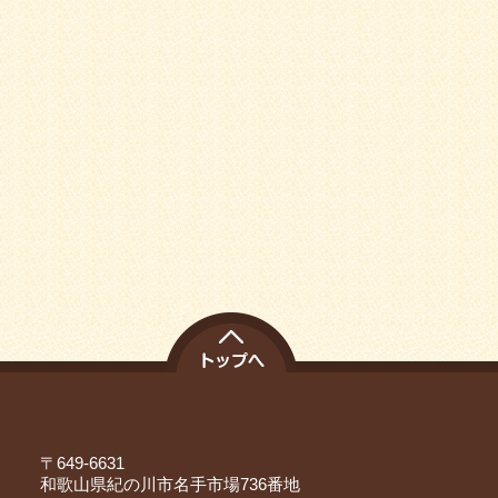
〒649-6631
和歌山県紀の川市名手市場736番地